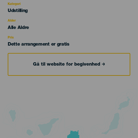
Kategori
Categoría
Udstilling
del
evento
Alder
Edad
Alle Aldre
Recomendada
Pris
Dette arrangement er gratis
Gå til website for begivenhed