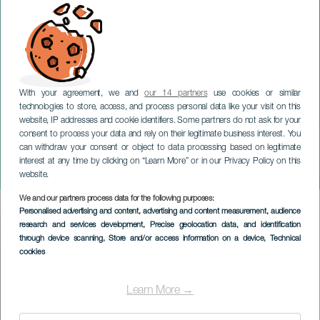
With your agreement, we and
our 14 partners
use cookies or similar
technologies to store, access, and process personal data like your visit on this
website, IP addresses and cookie identifiers. Some partners do not ask for your
consent to process your data and rely on their legitimate business interest. You
GRAN CANARIA
can withdraw your consent or object to data processing based on legitimate
Midlertidig udstilling:
interest at any time by clicking on “Learn More” or in our Privacy Policy on this
Kunstnerisk integration
website.
We and our partners process data for the following purposes:
Imagen
Personalised advertising and content, advertising and content measurement, audience
Listado
research and services development
, Precise geolocation data, and identification
through device scanning
, Store and/or access information on a device
, Technical
cookies
Learn More →