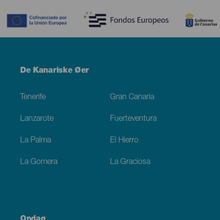
Contenido
Menú
De Kanariske Øer
Footer
Tenerife
Gran Canaria
Lanzarote
Fuerteventura
La Palma
El Hierro
La Gomera
La Graciosa
Opdag