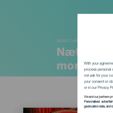
GRAN CANARIA
Nætter me
mor
With your agreem
process personal d
not ask for your c
your consent or ob
or in our Privacy P
We and our partners pr
Personalised advertis
geolocation data, and i
Imagen