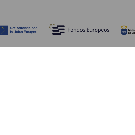
Opdag
P
Bryllupper
Kyst og strand
A
Krydstogter
Kultur
Hv
Gastronomi
Aktiv turisme
Hv
Alle artikler
Se