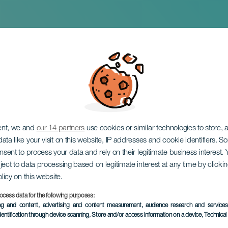
d Cristito og den k
ent, we and
our 14 partners
use cookies or similar technologies to store,
ata like your visit on this website, IP addresses and cookie identifiers. 
onsent to process your data and rely on their legitimate business interest
ject to data processing based on legitimate interest at any time by click
olicy on this website.
ocess data for the following purposes:
TIDLIGERE EVENTS
ing and content, advertising and content measurement, audience research and service
dentification through device scanning
, Store and/or access information on a device
, Technica