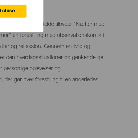
 close
 Ramón Jiménez i Telde tilbyder "Nætter med
 mor" en forestilling med observationskomik i
latter og refleksion. Gennem en livlig og
r den hverdagssituationer og genkendelige
r personlige oplevelser og
, der gør hver forestilling til en anderledes