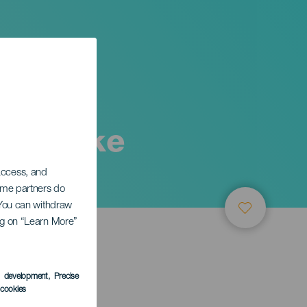
anariske
 access, and
Some partners do
. You can withdraw
ing on “Learn More”
s development
, Precise
l cookies