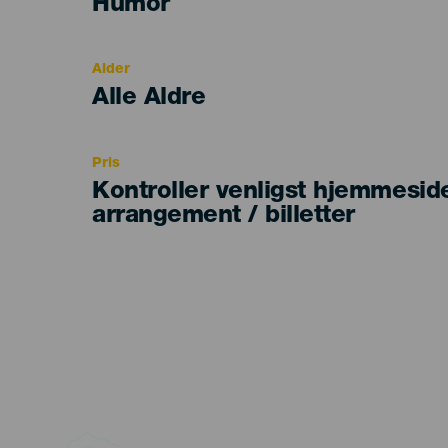
Categoría
Humor
del
evento
Alder
Edad
Alle Aldre
Recomendada
Pris
Kontroller venligst hjemmesid
arrangement / billetter