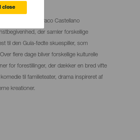
a
 close
une er vært for Paco Castellano
unstbegivenhed, der samler forskellige
est til den Guía-fødte skuespiller, som
 Over flere dage bliver forskellige kulturelle
er for forestillinger, der dækker en bred vifte
omedie til familieteater, drama inspireret af
rne kreationer.