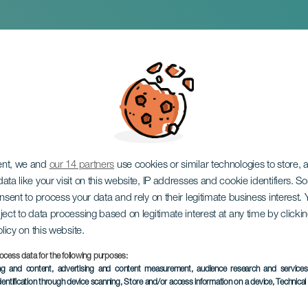
ellano Teaterfestiva
ent, we and
our 14 partners
use cookies or similar technologies to store,
ata like your visit on this website, IP addresses and cookie identifiers. 
onsent to process your data and rely on their legitimate business interest
ject to data processing based on legitimate interest at any time by click
olicy on this website.
ocess data for the following purposes:
TIDLIGERE EVENTS
ing and content, advertising and content measurement, audience research and service
dentification through device scanning
, Store and/or access information on a device
, Technica
20 to 22 March