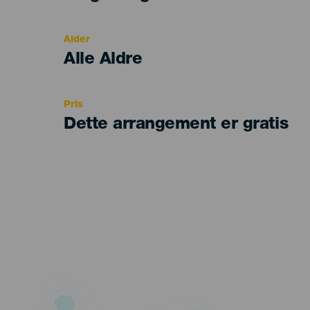
del
evento
Alder
Edad
Alle Aldre
Recomendada
Pris
Dette arrangement er gratis