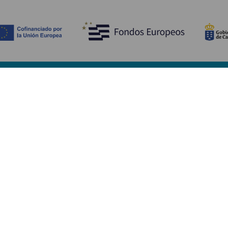
Opdag
P
Bryllupper
Kyst og strand
A
Krydstogter
Kultur
Hv
Gastronomi
Aktiv turisme
Hv
Alle artikler
Se