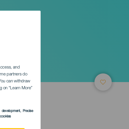
 access, and
Some partners do
. You can withdraw
ing on “Learn More”
s development
, Precise
l cookies