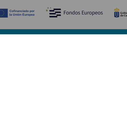
Opdag
P
Bryllupper
Kyst og strand
A
Krydstogter
Kultur
Hv
Gastronomi
Aktiv turisme
Hv
Alle artikler
Se