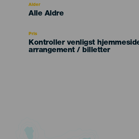
Alder
Edad
Alle Aldre
Recomendada
Pris
Kontroller venligst hjemmesid
arrangement / billetter