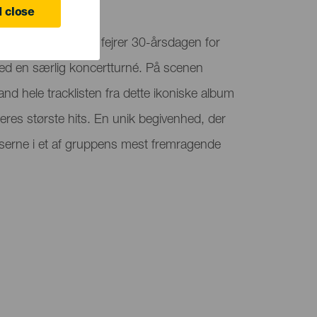
 Canaria
 close
rt af Carlos Goñi, fejrer 30-årsdagen for
d en særlig koncertturné. På scenen
nd hele tracklisten fra dette ikoniske album
s største hits. En unik begivenhed, der
elserne i et af gruppens mest fremragende