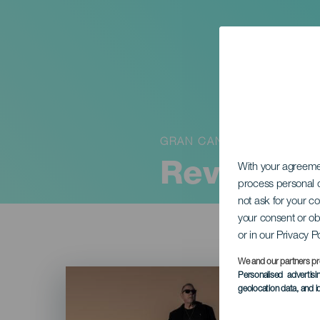
GRAN CANARIA
Revolver 
With your agreem
process personal d
not ask for your c
your consent or ob
or in our Privacy P
We and our partners pr
Imagen
Personalised advertis
Listado
geolocation data, and i