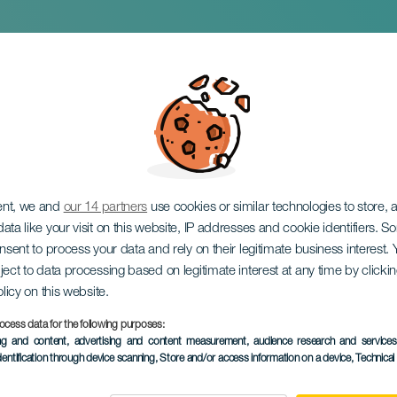
i koncert
ent, we and
our 14 partners
use cookies or similar technologies to store,
ata like your visit on this website, IP addresses and cookie identifiers. 
onsent to process your data and rely on their legitimate business interest
ject to data processing based on legitimate interest at any time by click
olicy on this website.
ocess data for the following purposes:
TIDLIGERE EVENTS
ing and content, advertising and content measurement, audience research and service
dentification through device scanning
, Store and/or access information on a device
, Technica
02 January 2026