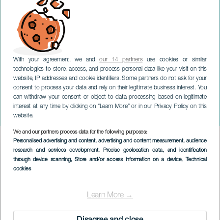
With your agreement, we and
our 14 partners
use cookies or similar
technologies to store, access, and process personal data like your visit on this
website, IP addresses and cookie identifiers. Some partners do not ask for your
consent to process your data and rely on their legitimate business interest. You
can withdraw your consent or object to data processing based on legitimate
GRAN CANARIA
interest at any time by clicking on “Learn More” or in our Privacy Policy on this
San Antonio-lydene
website.
We and our partners process data for the following purposes:
Imagen
Personalised advertising and content, advertising and content measurement, audience
Listado
research and services development
, Precise geolocation data, and identification
through device scanning
, Store and/or access information on a device
, Technical
cookies
Learn More →