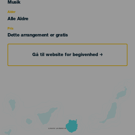
Categoría
Musik
del
evento
Alder
Edad
Alle Aldre
Recomendada
Pris
Dette arrangement er gratis
Gå til website for begivenhed
GRAN CANARIA