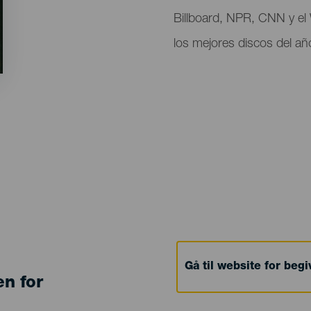
Billboard, NPR, CNN y e
los mejores discos del añ
Gå til website for beg
en for