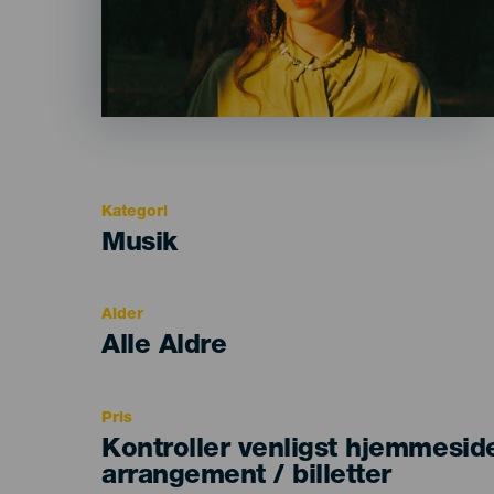
Kategori
Categoría
Musik
del
evento
Alder
Edad
Alle Aldre
Recomendada
Pris
Kontroller venligst hjemmesid
arrangement / billetter