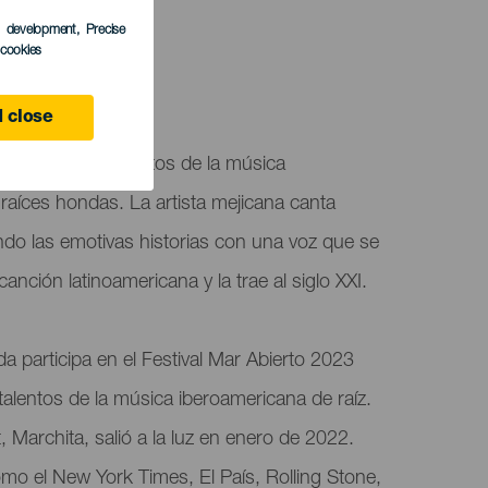
s development
, Precise
l cookies
 Canaria
 close
e los nuevos talentos de la música
aíces hondas. La artista mejicana canta
ndo las emotivas historias con una voz que se
canción latinoamericana y la trae al siglo XXI.
a participa en el Festival Mar Abierto 2023
alentos de la música iberoamericana de raíz.
Marchita, salió a la luz en enero de 2022.
mo el New York Times, El País, Rolling Stone,