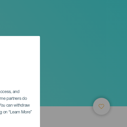
 access, and
Some partners do
. You can withdraw
ing on “Learn More”