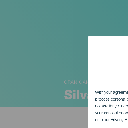
GRAN CANARIA
Silvana E
With your agreem
process personal d
not ask for your c
your consent or ob
or in our Privacy P