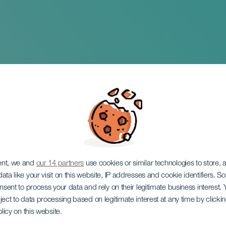
strada
ent, we and
our 14 partners
use cookies or similar technologies to store,
ata like your visit on this website, IP addresses and cookie identifiers. 
onsent to process your data and rely on their legitimate business interest
ject to data processing based on legitimate interest at any time by click
olicy on this website.