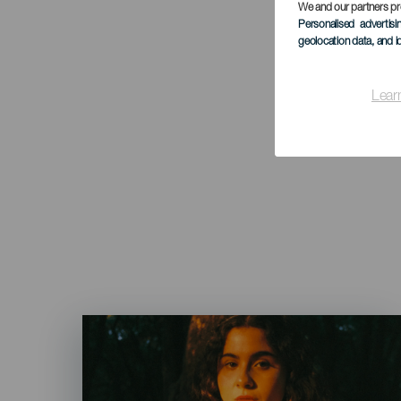
We and our partners pr
Personalised advertis
geolocation data, and i
Lear
Imagen
Listado