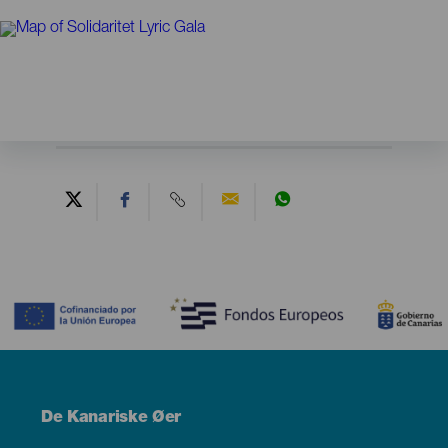
Contenido
Menú
De Kanariske Øer
Footer