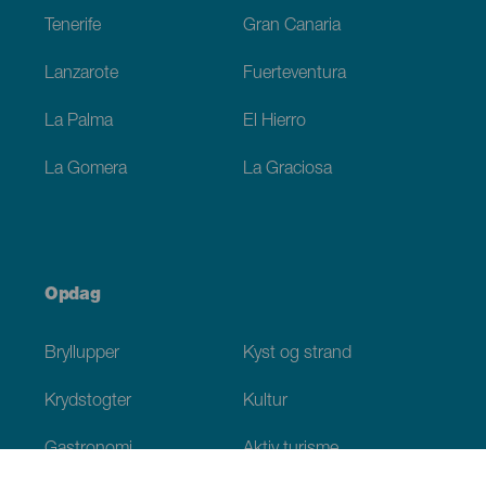
Tenerife
Gran Canaria
Lanzarote
Fuerteventura
La Palma
El Hierro
La Gomera
La Graciosa
Opdag
Bryllupper
Kyst og strand
Krydstogter
Kultur
Gastronomi
Aktiv turisme