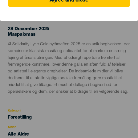
Agree and close
TIDLIGERE EVENTS
28 December 2025
Localidad
Maspalomas
Descripción
XI Solidarity Lyric Gala nytårsaften 2025 er en unik begivenhed, der
del
kombinerer klassisk musik og solidaritet for at markere en særlig
evento
fejring af årsafslutningen. Med et udsøgt repertoire fremført af
fremragende kunstnere, lover denne galla en aften fuld af følelser
og artisteri i elegante omgivelser. De indsamlede midler vil blive
dedikeret til at støtte vigtige sociale formål og gøre musik til et
middel til at give tilbage. Et must at deltage i begivenhed for
operaelskere og dem, der ønsker at bidrage til en velgørende sag.
Kategori
Categoría
Forestilling
del
evento
Alder
Edad
Alle Aldre