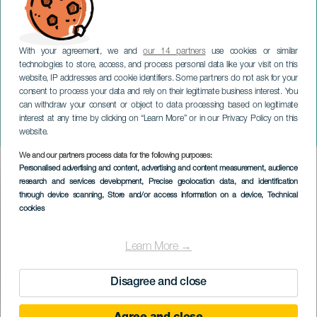
With your agreement, we and
our 14 partners
use cookies or similar
technologies to store, access, and process personal data like your visit on this
website, IP addresses and cookie identifiers. Some partners do not ask for your
consent to process your data and rely on their legitimate business interest. You
can withdraw your consent or object to data processing based on legitimate
GRAN CANARIA
interest at any time by clicking on “Learn More” or in our Privacy Policy on this
Solidaritet Lyric Gala
website.
We and our partners process data for the following purposes:
Imagen
Personalised advertising and content, advertising and content measurement, audience
Listado
research and services development
, Precise geolocation data, and identification
through device scanning
, Store and/or access information on a device
, Technical
cookies
Learn More →
Disagree and close