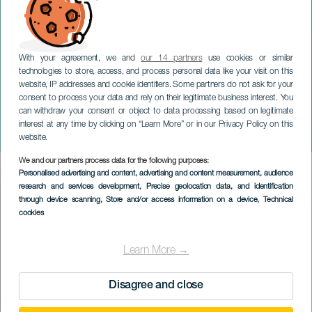
With your agreement, we and
our 14 partners
use cookies or similar
technologies to store, access, and process personal data like your visit on this
website, IP addresses and cookie identifiers. Some partners do not ask for your
consent to process your data and rely on their legitimate business interest. You
can withdraw your consent or object to data processing based on legitimate
GRAN CANARIA
interest at any time by clicking on “Learn More” or in our Privacy Policy on this
Tryllekunstneren Yunke
website.
We and our partners process data for the following purposes:
Imagen
Personalised advertising and content, advertising and content measurement, audience
Listado
research and services development
, Precise geolocation data, and identification
through device scanning
, Store and/or access information on a device
, Technical
cookies
Learn More →
Disagree and close