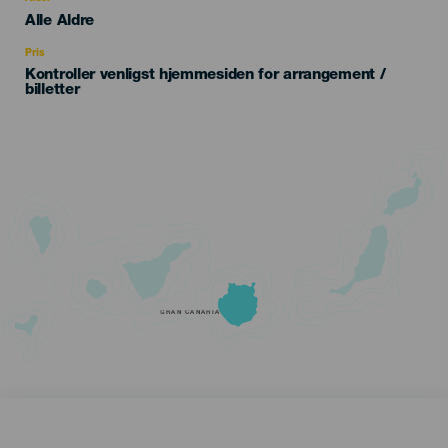
Edad
Alle Aldre
Recomendada
Pris
Kontroller venligst hjemmesiden for arrangement /
billetter
GRAN CANARIA