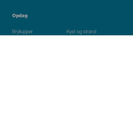
Opdag
Bryllupper
Kyst og strand
Krydstogter
Kultur
Gastronomi
Aktiv turisme
Alle artikler
Praktiske oplysninger
Agenda
Klima