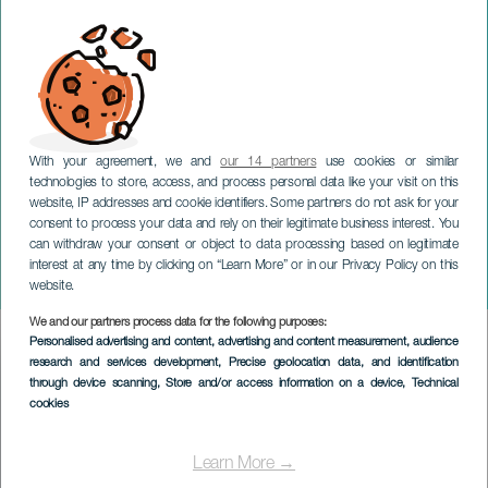
With your agreement, we and
our 14 partners
use cookies or similar
technologies to store, access, and process personal data like your visit on this
website, IP addresses and cookie identifiers. Some partners do not ask for your
consent to process your data and rely on their legitimate business interest. You
can withdraw your consent or object to data processing based on legitimate
GRAN CANARIA
interest at any time by clicking on “Learn More” or in our Privacy Policy on this
Tyrkiets genom
website.
We and our partners process data for the following purposes:
Imagen
Personalised advertising and content, advertising and content measurement, audience
Listado
research and services development
, Precise geolocation data, and identification
through device scanning
, Store and/or access information on a device
, Technical
cookies
Learn More →