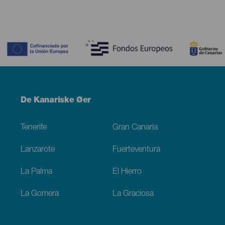
Contenido
Menú
De Kanariske Øer
Footer
Tenerife
Gran Canaria
Lanzarote
Fuerteventura
La Palma
El Hierro
La Gomera
La Graciosa