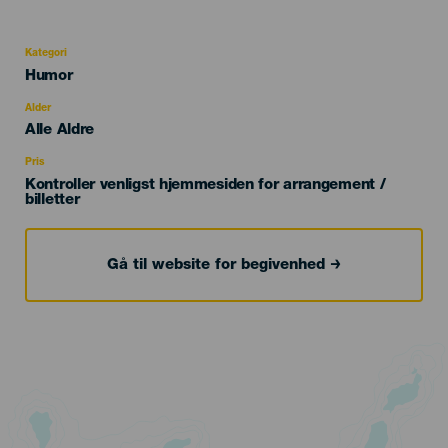
Kategori
Categoría
Humor
del
evento
Alder
Edad
Alle Aldre
Recomendada
Pris
Kontroller venligst hjemmesiden for arrangement /
billetter
Gå til website for begivenhed