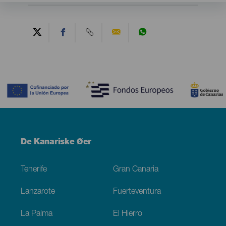
Contenido
Menú
De Kanariske Øer
Footer
Tenerife
Gran Canaria
Lanzarote
Fuerteventura
La Palma
El Hierro