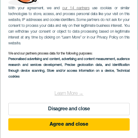
With your agreement, we and
our 14 partners
use cookies or similar
technologies to store, access, and process personal data like your visit on this
website, IP addresses and cookie identifiers. Some partners do not ask for your
consent to process your data and rely on their legitimate business interest. You
GRAN CANARIA
can withdraw your consent or object to data processing based on legitimate
Valsequillo-festligheder:
interest at any time by clicking on “Learn More” or in our Privacy Policy on this
Mandelblomsterute
website.
We and our partners process data for the following purposes:
Imagen
Personalised advertising and content, advertising and content measurement, audience
Listado
research and services development
, Precise geolocation data, and identification
through device scanning
, Store and/or access information on a device
, Technical
cookies
Learn More →
Disagree and close
Agree and close
February 2027
Localidad
Valsequillo