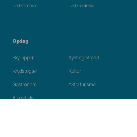
La Gomera
La Graciosa
Opdag
Bryllupper
Kyst og strand
Krydstogter
Kultur
Gastronomi
Aktiv turisme
Alle artikler
Praktiske oplysninger