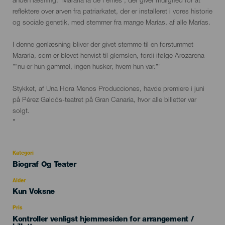
anden læsning: 'Mararía la de Femés', der giver mulighed for at
reflektere over arven fra patriarkatet, der er installeret i vores historie
og sociale genetik, med stemmer fra mange Marías, af alle Marías.
I denne genlæsning bliver der givet stemme til en forstummet
Mararía, som er blevet henvist til glemslen, fordi ifølge Arozarena
""nu er hun gammel, ingen husker, hvem hun var."" ⁣
Stykket, af Una Hora Menos Producciones, havde premiere i juni
på Pérez Galdós-teatret på Gran Canaria, hvor alle billetter var
solgt.
"
Kategori
Categoría
Biograf Og Teater
del
evento
Alder
Edad
Kun Voksne
Recomendada
Pris
Kontroller venligst hjemmesiden for arrangement /