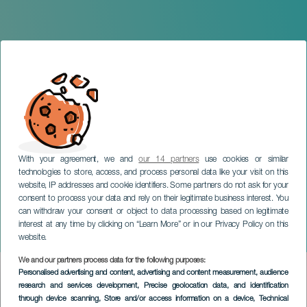
With your agreement, we and
our 14 partners
use cookies or similar
technologies to store, access, and process personal data like your visit on this
website, IP addresses and cookie identifiers. Some partners do not ask for your
consent to process your data and rely on their legitimate business interest. You
can withdraw your consent or object to data processing based on legitimate
LA PALMA
interest at any time by clicking on “Learn More” or in our Privacy Policy on this
Mararía la de Femés
website.
We and our partners process data for the following purposes:
Imagen
Personalised advertising and content, advertising and content measurement, audience
Listado
research and services development
, Precise geolocation data, and identification
through device scanning
, Store and/or access information on a device
, Technical