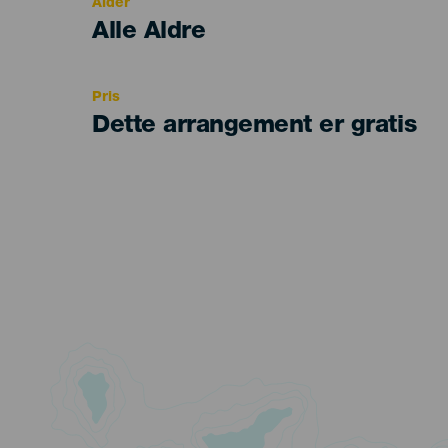
Alder
Edad
Alle Aldre
Recomendada
Pris
Dette arrangement er gratis