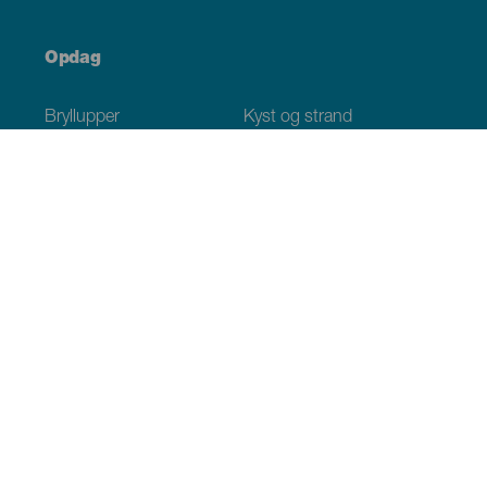
Opdag
Bryllupper
Kyst og strand
Krydstogter
Kultur
Gastronomi
Aktiv turisme
Alle artikler
Praktiske oplysninger
Agenda
Klima