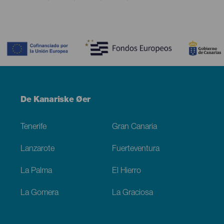
Contenido
Menú
De Kanariske Øer
Footer
Tenerife
Gran Canaria
Lanzarote
Fuerteventura
La Palma
El Hierro
La Gomera
La Graciosa