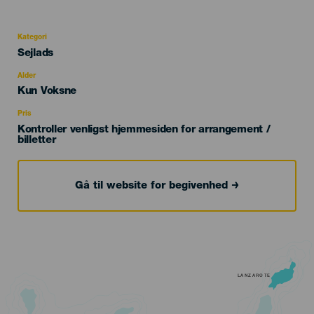
Kategori
Categoría
Sejlads
del
evento
Alder
Edad
Kun Voksne
Recomendada
Pris
Kontroller venligst hjemmesiden for arrangement /
billetter
Gå til website for begivenhed
LANZAROTE