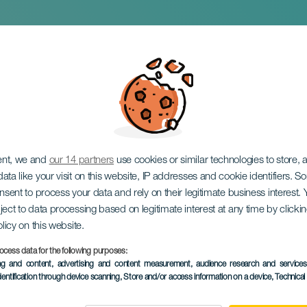
 damer
ent, we and
our 14 partners
use cookies or similar technologies to store,
ata like your visit on this website, IP addresses and cookie identifiers. 
onsent to process your data and rely on their legitimate business interest
ject to data processing based on legitimate interest at any time by click
olicy on this website.
ocess data for the following purposes:
TIDLIGERE EVENTS
ing and content, advertising and content measurement, audience research and service
dentification through device scanning
, Store and/or access information on a device
, Technica
20 February 2026