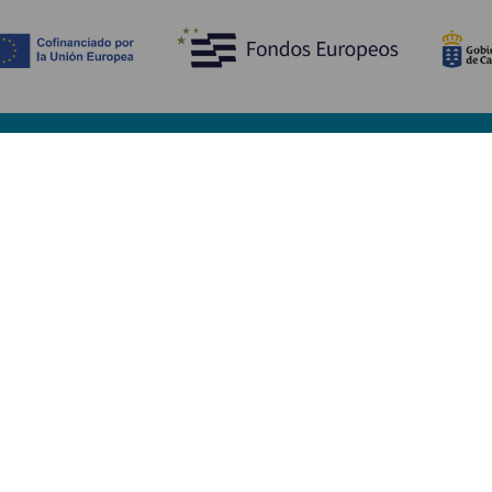
Opdag
P
Bryllupper
Kyst og strand
A
Krydstogter
Kultur
Hv
Gastronomi
Aktiv turisme
Hv
Alle artikler
Se