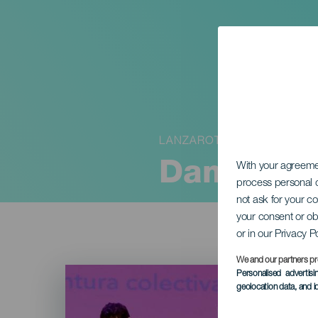
LANZAROTE
Damer og
With your agreem
process personal d
not ask for your c
your consent or ob
or in our Privacy P
We and our partners pr
Imagen
Personalised advertis
Listado
geolocation data, and i