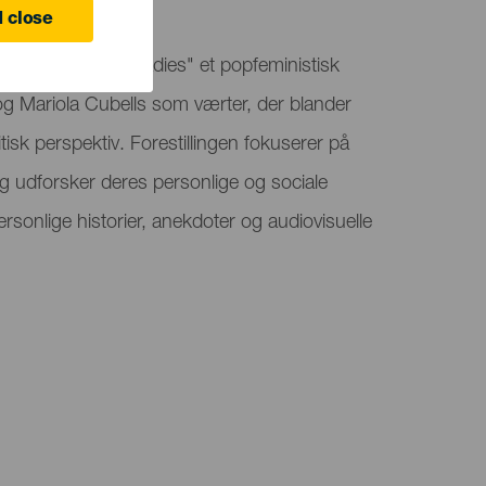
 close
 er "Ladies and Ladies" et popfeministisk
 Mariola Cubells som værter, der blander
tisk perspektiv. Forestillingen fokuserer på
og udforsker deres personlige og sociale
sonlige historier, anekdoter og audiovisuelle