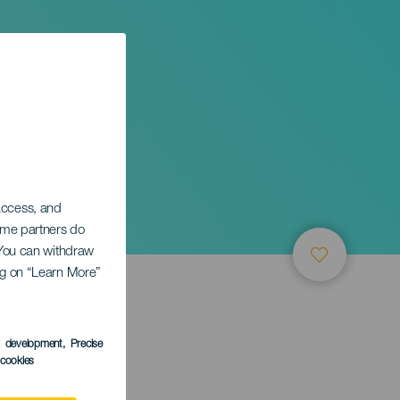
 access, and
Some partners do
. You can withdraw
ing on “Learn More”
s development
, Precise
l cookies