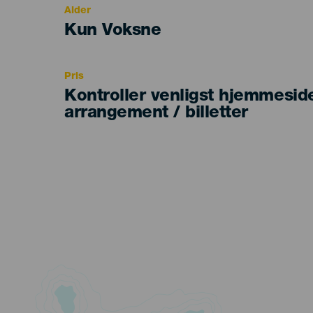
Alder
Edad
Kun Voksne
Recomendada
Pris
Kontroller venligst hjemmesid
arrangement / billetter