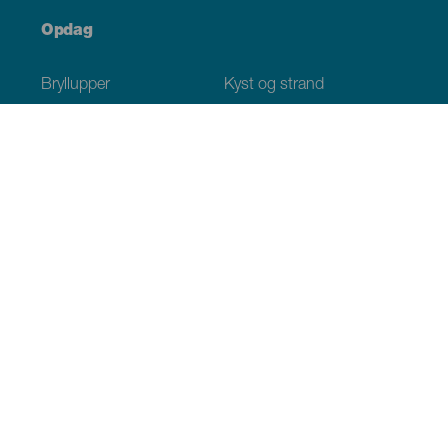
Opdag
Bryllupper
Kyst og strand
Krydstogter
Kultur
Gastronomi
Aktiv turisme
Alle artikler
Praktiske oplysninger
Agenda
Klima
Hvordan kommer man dertil
Hvor kan man spise