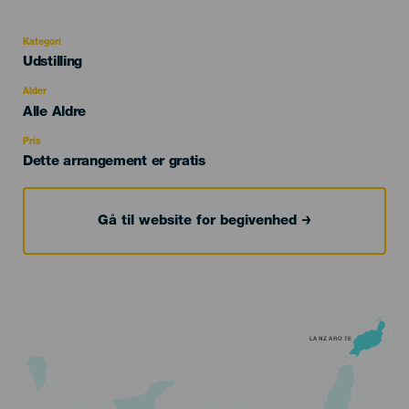
Kategori
Categoría
Udstilling
del
evento
Alder
Edad
Alle Aldre
Recomendada
Pris
Dette arrangement er gratis
Gå til website for begivenhed
LANZAROTE