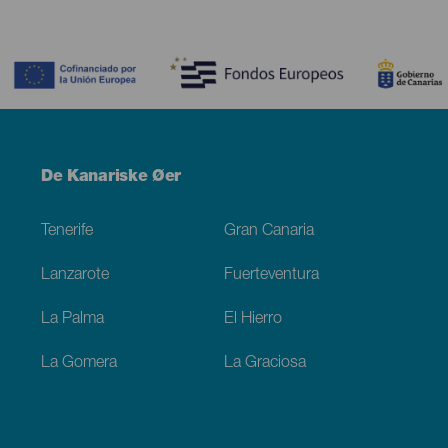
Contenido
Menú
De Kanariske Øer
Footer
Tenerife
Gran Canaria
Lanzarote
Fuerteventura
La Palma
El Hierro
La Gomera
La Graciosa