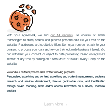
With your agreement, we and
our 14 partners
use cookies or similar
technologies to store, access, and process personal data like your visit on this
website, IP addresses and cookie identifiers. Some partners do not ask for your
consent to process your data and rely on their legitimate business interest. You
LANZAROTE
can withdraw your consent or object to data processing based on legitimate
Midlertidig udstilling:
interest at any time by clicking on “Learn More” or in our Privacy Policy on this
Jordens stemme
website.
We and our partners process data for the following purposes:
Imagen
Personalised advertising and content, advertising and content measurement, audience
Listado
research and services development
, Precise geolocation data, and identification
through device scanning
, Store and/or access information on a device
, Technical
cookies
Learn More →