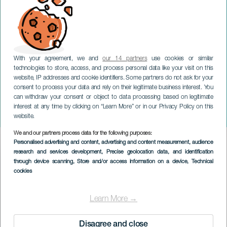
With your agreement, we and
our 14 partners
use cookies or similar
technologies to store, access, and process personal data like your visit on this
website, IP addresses and cookie identifiers. Some partners do not ask for your
consent to process your data and rely on their legitimate business interest. You
LANZAROTE
can withdraw your consent or object to data processing based on legitimate
Paula Quintana: At gå ind i
interest at any time by clicking on “Learn More” or in our Privacy Policy on this
limbo
website.
We and our partners process data for the following purposes:
Imagen
Personalised advertising and content, advertising and content measurement, audience
Listado
research and services development
, Precise geolocation data, and identification
through device scanning
, Store and/or access information on a device
, Technical
cookies
Learn More →
Disagree and close