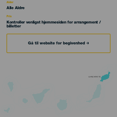
evento
Alder
Edad
Alle Aldre
Recomendada
Pris
Kontroller venligst hjemmesiden for arrangement /
billetter
Gå til website for begivenhed
LANZAROTE