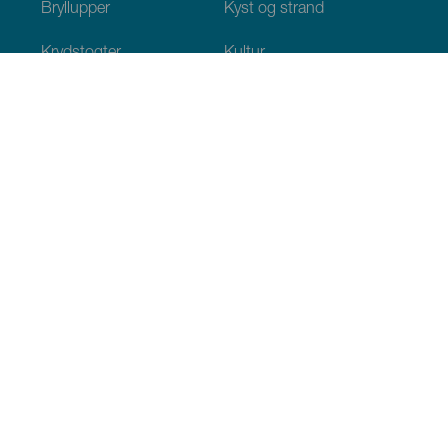
Bryllupper
Kyst og strand
Krydstogter
Kultur
Gastronomi
Aktiv turisme
Alle artikler
Praktiske oplysninger
Agenda
Klima
Hvordan kommer man dertil
Hvor kan man spise
Hvor kan man indlogere sig
Øgruppen
Services