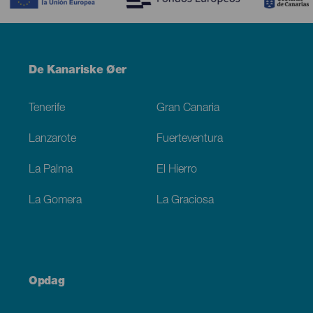
Menú
De Kanariske Øer
Footer
Tenerife
Gran Canaria
Lanzarote
Fuerteventura
La Palma
El Hierro
La Gomera
La Graciosa
Opdag