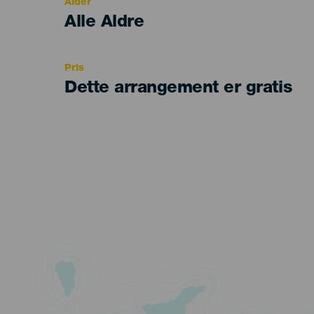
Alder
Edad
Alle Aldre
Recomendada
Pris
Dette arrangement er gratis