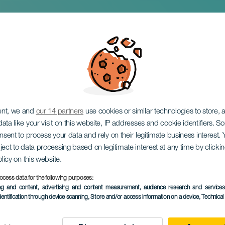
ent, we and
our 14 partners
use cookies or similar technologies to store,
ata like your visit on this website, IP addresses and cookie identifiers. 
onsent to process your data and rely on their legitimate business interest
ject to data processing based on legitimate interest at any time by click
olicy on this website.
ocess data for the following purposes:
TIDLIGERE EVENTS
ing and content, advertising and content measurement, audience research and service
dentification through device scanning
, Store and/or access information on a device
, Technica
18 October 2025
Localidad
Arrecife