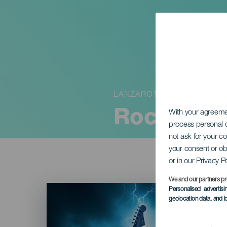
LANZAROTE
RockOva
With your agreem
process personal d
not ask for your c
your consent or ob
or in our Privacy P
We and our partners pr
Imagen
Personalised advertis
Listado
geolocation data, and i