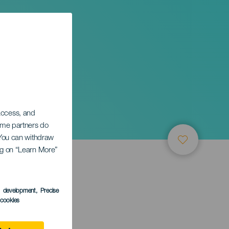
 access, and
Some partners do
. You can withdraw
ing on “Learn More”
s development
, Precise
l cookies