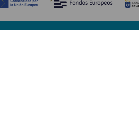
Opdag
P
Bryllupper
Kyst og strand
A
Krydstogter
Kultur
Hv
Gastronomi
Aktiv turisme
Hv
Alle artikler
Se