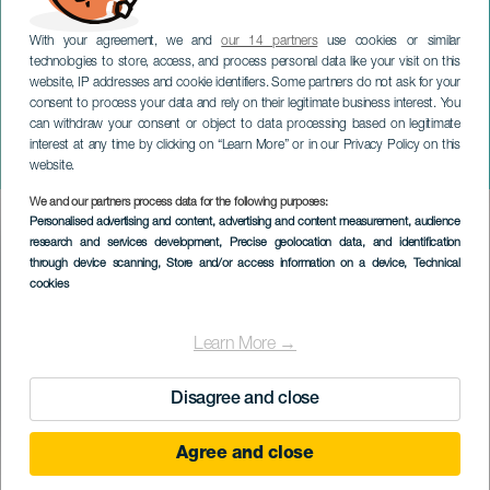
With your agreement, we and
our 14 partners
use cookies or similar
technologies to store, access, and process personal data like your visit on this
website, IP addresses and cookie identifiers. Some partners do not ask for your
consent to process your data and rely on their legitimate business interest. You
LANZAROTE
can withdraw your consent or object to data processing based on legitimate
Three Kings Parade i
interest at any time by clicking on “Learn More” or in our Privacy Policy on this
Arrecife
website.
We and our partners process data for the following purposes:
Imagen
Personalised advertising and content, advertising and content measurement, audience
Listado
research and services development
, Precise geolocation data, and identification
through device scanning
, Store and/or access information on a device
, Technical
cookies
Learn More →
Disagree and close
Agree and close
05 January 2027