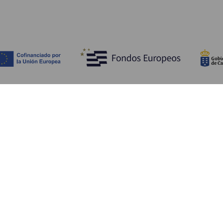
Opdag
P
Bryllupper
Kyst og strand
A
Krydstogter
Kultur
Hv
Gastronomi
Aktiv turisme
Hv