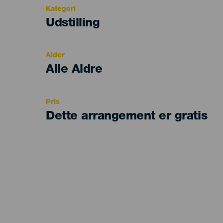
Kategori
Categoría
Udstilling
del
evento
Alder
Edad
Alle Aldre
Recomendada
Pris
Dette arrangement er gratis