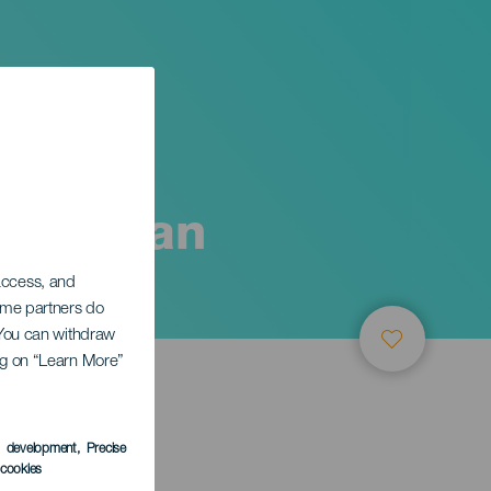
et. Sådan
 access, and
Some partners do
. You can withdraw
ing on “Learn More”
s development
, Precise
l cookies