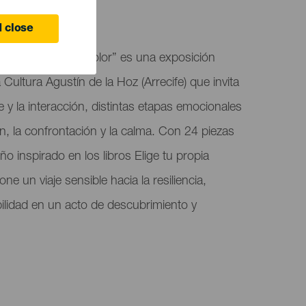
October
 close
Cómo transitar el dolor” es una exposición
 Cultura Agustín de la Hoz (Arrecife) que invita
te y la interacción, distintas etapas emocionales
n, la confrontación y la calma. Con 24 piezas
eño inspirado en los libros Elige tu propia
ne un viaje sensible hacia la resiliencia,
ilidad en un acto de descubrimiento y