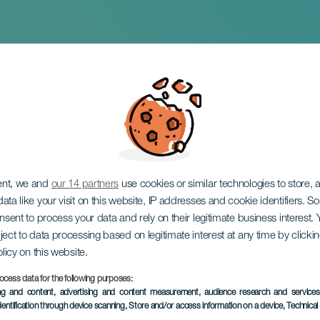
g: Det har også regn
 du smerte
ent, we and
our 14 partners
use cookies or similar technologies to store,
ata like your visit on this website, IP addresses and cookie identifiers. 
onsent to process your data and rely on their legitimate business interest
ject to data processing based on legitimate interest at any time by click
olicy on this website.
ocess data for the following purposes:
TIDLIGERE EVENTS
ing and content, advertising and content measurement, audience research and service
dentification through device scanning
, Store and/or access information on a device
, Technica