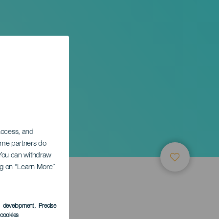
 access, and
Some partners do
. You can withdraw
ing on “Learn More”
s development
, Precise
l cookies