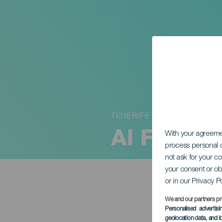
TENERIFE
Al Farabi:
With your agreem
process personal d
not ask for your c
your consent or ob
or in our Privacy P
We and our partners pr
Personalised advertis
geolocation data, and i