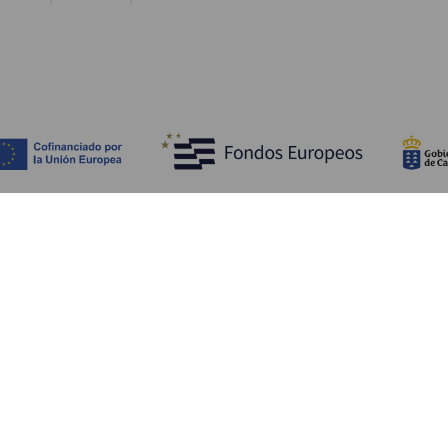
Opdag
P
Bryllupper
Kyst og strand
A
Krydstogter
Kultur
Hv