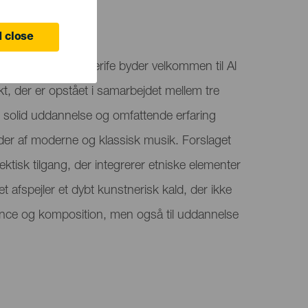
ife
 close
Santa Cruz de Tenerife byder velkommen til Al
kt, der er opstået i samarbejdet mellem tre
 solid uddannelse og omfattende erfaring
åder af moderne og klassisk musik. Forslaget
ktisk tilgang, der integrerer etniske elementer
ket afspejler et dybt kunstnerisk kald, der ikke
mance og komposition, men også til uddannelse