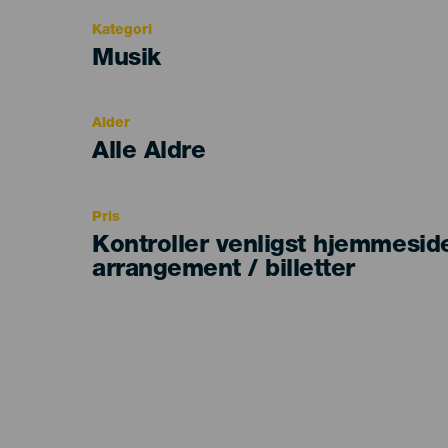
Kategori
Categoría
Musik
del
evento
Alder
Edad
Alle Aldre
Recomendada
Pris
Kontroller venligst hjemmesid
arrangement / billetter