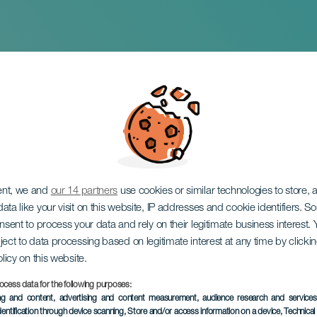
 Hyldest
ent, we and
our 14 partners
use cookies or similar technologies to store,
ata like your visit on this website, IP addresses and cookie identifiers. 
onsent to process your data and rely on their legitimate business interest
ject to data processing based on legitimate interest at any time by click
olicy on this website.
ocess data for the following purposes:
TIDLIGERE EVENTS
ing and content, advertising and content measurement, audience research and service
dentification through device scanning
, Store and/or access information on a device
, Technica