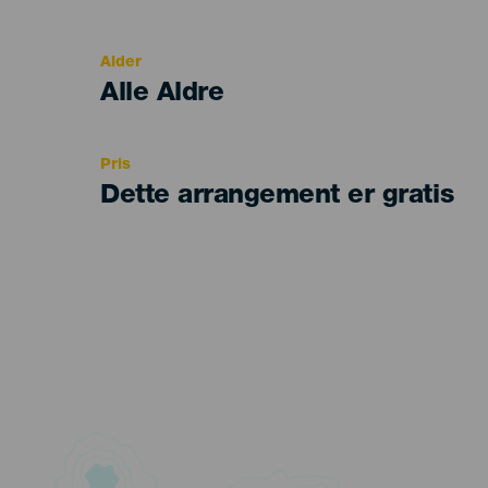
del
evento
Alder
Edad
Alle Aldre
Recomendada
Pris
Dette arrangement er gratis