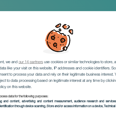
 på tryk
ent, we and
our 14 partners
use cookies or similar technologies to store,
ata like your visit on this website, IP addresses and cookie identifiers. 
onsent to process your data and rely on their legitimate business interest
ject to data processing based on legitimate interest at any time by click
olicy on this website.
ocess data for the following purposes:
TIDLIGERE EVENTS
ing and content, advertising and content measurement, audience research and service
dentification through device scanning
, Store and/or access information on a device
, Technica
05 March 2026