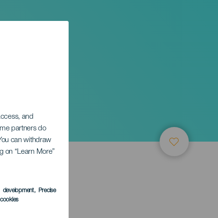
 access, and
Some partners do
. You can withdraw
ing on “Learn More”
s development
, Precise
l cookies