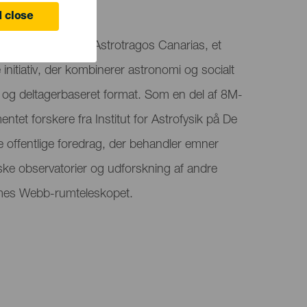
 close
tronomy on Tap – Astrotragos Canarias, et
nitiativ, der kombinerer astronomi og socialt
og deltagerbaseret format. Som en del af 8M-
tet forskere fra Institut for Astrofysik på De
e offentlige foredrag, der behandler emner
ske observatorier og udforskning af andre
ames Webb-rumteleskopet.