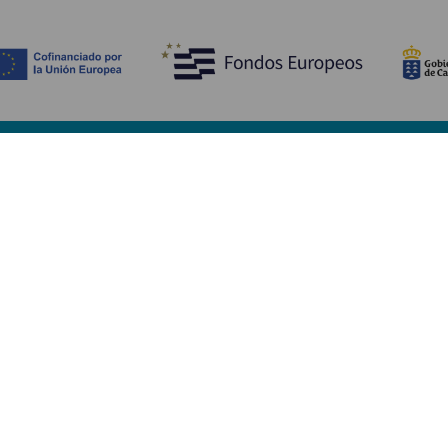
Opdag
P
Bryllupper
Kyst og strand
A
Krydstogter
Kultur
Hv
Gastronomi
Aktiv turisme
Hv
Alle artikler
Se