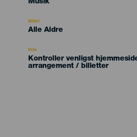
Categoría
Musik
del
evento
Alder
Edad
Alle Aldre
Recomendada
Pris
Kontroller venligst hjemmesid
arrangement / billetter