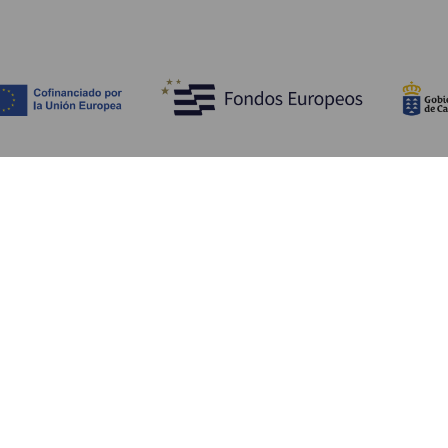
Opdag
P
Bryllupper
Kyst og strand
A
Krydstogter
Kultur
Hv
Gastronomi
Aktiv turisme
Hv
Alle artikler
Se