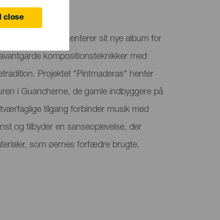
 close
fra Tenerife, præsenterer sit nye album for
r avantgarde kompositionsteknikker med
etradition. Projektet "Pintmaderas" henter
ulturen i Guancherne, de gamle indbyggere på
tværfaglige tilgang forbinder musik med
nst og tilbyder en sanseoplevelse, der
aterialer, som øernes forfædre brugte.