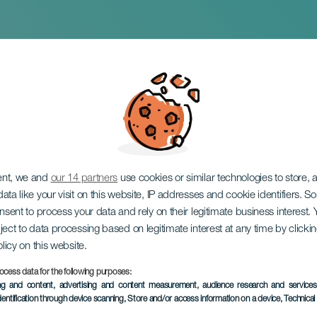
itar Quartet i konce
ent, we and
our 14 partners
use cookies or similar technologies to store,
ata like your visit on this website, IP addresses and cookie identifiers. 
onsent to process your data and rely on their legitimate business interest
ject to data processing based on legitimate interest at any time by click
olicy on this website.
ocess data for the following purposes:
TIDLIGERE EVENTS
ing and content, advertising and content measurement, audience research and service
dentification through device scanning
, Store and/or access information on a device
, Technica