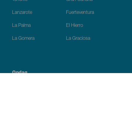
Lanzarote
Fuerteventura
La Palma
El Hierro
La Gomera
La Graciosa
Opdag
Bryllupper
Kyst og strand
Krydstogter
Kultur
Gastronomi
Aktiv turisme
Alle artikler