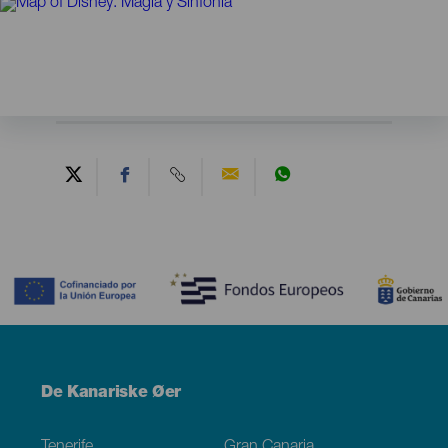
Contenido
Menú
De Kanariske Øer
Footer
Tenerife
Gran Canaria