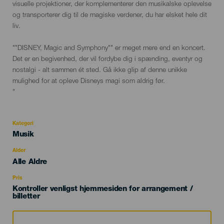
visuelle projektioner, der komplementerer den musikalske oplevelse
og transporterer dig til de magiske verdener, du har elsket hele dit
liv.
""DISNEY, Magic and Symphony"" er meget mere end en koncert.
Det er en begivenhed, der vil fordybe dig i spænding, eventyr og
nostalgi - alt sammen ét sted. Gå ikke glip af denne unikke
mulighed for at opleve Disneys magi som aldrig før.
"
Kategori
Categoría
Musik
del
evento
Alder
Edad
Alle Aldre
Recomendada
Pris
Kontroller venligst hjemmesiden for arrangement /
billetter