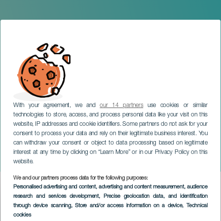
With your agreement, we and
our 14 partners
use cookies or similar
technologies to store, access, and process personal data like your visit on this
website, IP addresses and cookie identifiers. Some partners do not ask for your
consent to process your data and rely on their legitimate business interest. You
can withdraw your consent or object to data processing based on legitimate
TENERIFE
interest at any time by clicking on “Learn More” or in our Privacy Policy on this
Disney. Magia y Sinfonía
website.
We and our partners process data for the following purposes:
Imagen
Personalised advertising and content, advertising and content measurement, audience
Listado
research and services development
, Precise geolocation data, and identification
through device scanning
, Store and/or access information on a device
, Technical
cookies