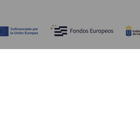
Opdag
P
Bryllupper
Kyst og strand
A
Krydstogter
Kultur
Hv
Gastronomi
Aktiv turisme
Hv
Alle artikler
Se