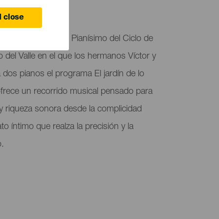
ife
 close
programa, dentro de Pianísimo del Ciclo de
 del Valle en el que los hermanos Víctor y
 a dos pianos el programa El jardín de lo
ofrece un recorrido musical pensado para
 y riqueza sonora desde la complicidad
to íntimo que realza la precisión y la
o.