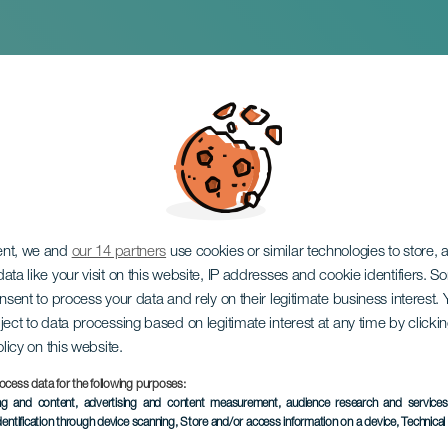
lle i koncert
ent, we and
our 14 partners
use cookies or similar technologies to store,
ata like your visit on this website, IP addresses and cookie identifiers. 
onsent to process your data and rely on their legitimate business interest
ject to data processing based on legitimate interest at any time by click
olicy on this website.
ocess data for the following purposes:
TIDLIGERE EVENTS
ing and content, advertising and content measurement, audience research and service
dentification through device scanning
, Store and/or access information on a device
, Technica