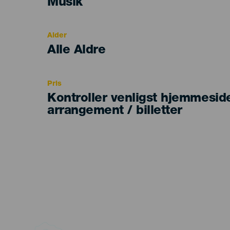
Categoría
Musik
del
evento
Alder
Edad
Alle Aldre
Recomendada
Pris
Kontroller venligst hjemmesid
arrangement / billetter