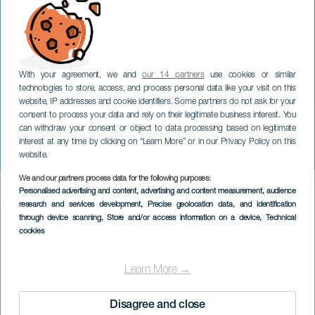
With your agreement, we and
our 14 partners
use cookies or similar
technologies to store, access, and process personal data like your visit on this
website, IP addresses and cookie identifiers. Some partners do not ask for your
consent to process your data and rely on their legitimate business interest. You
can withdraw your consent or object to data processing based on legitimate
TENERIFE
interest at any time by clicking on “Learn More” or in our Privacy Policy on this
El Kanka
website.
We and our partners process data for the following purposes:
Imagen
Personalised advertising and content, advertising and content measurement, audience
Listado
research and services development
, Precise geolocation data, and identification
through device scanning
, Store and/or access information on a device
, Technical
cookies
Learn More →
Disagree and close