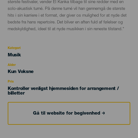
største festivaler, vender El Kanka tilbage til sine rødder med en
solo-akustisk turné. På denne turné vil han gennemgå de største
hits i sin karriere i et format, der giver os mulighed for at nyde det
bedste fra hans repertoire. Det bliver en aften fuld af følelser og
medskyldighed, ideel til at nyde musikken i sin reneste tilstand."
Kategori
Categoría
Musik
del
evento
Alder
Edad
Kun Voksne
Recomendada
Pris
Kontroller venligst hjemmesiden for arrangement /
billetter
Gå til website for begivenhed