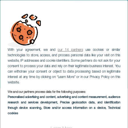
With your agreement, we and
our 14 partners
use cookies or similar
technologies to store, access, and process personal data like your visit on this
website, IP addresses and cookie identifiers. Some partners do not ask for your
consent to process your data and rely on their legitimate business interest. You
TENERIFE
can withdraw your consent or object to data processing based on legitimate
Exposición temporal: We
interest at any time by clicking on “Learn More” or in our Privacy Policy on this
love you too
website.
We and our partners process data for the following purposes:
Imagen
Personalised advertising and content, advertising and content measurement, audience
Listado
research and services development
, Precise geolocation data, and identification
through device scanning
, Store and/or access information on a device
, Technical
cookies