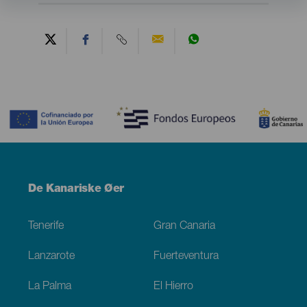
Contenido
Menú
De Kanariske Øer
Footer
Tenerife
Gran Canaria
Lanzarote
Fuerteventura
La Palma
El Hierro