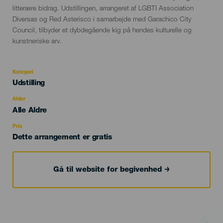
litterære bidrag. Udstillingen, arrangeret af LGBTI Association
Diversas og Red Asterisco i samarbejde med Garachico City
Council, tilbyder et dybdegående kig på hendes kulturelle og
kunstneriske arv.
Kategori
Categoría
Udstilling
del
evento
Alder
Edad
Alle Aldre
Recomendada
Pris
Dette arrangement er gratis
Gå til website for begivenhed