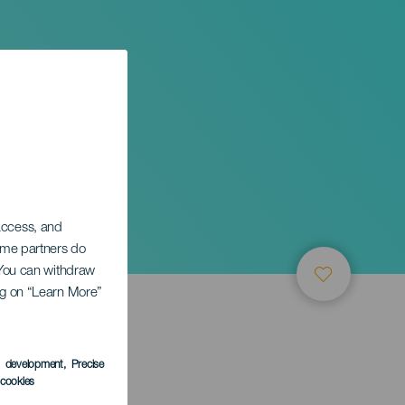
 access, and
Some partners do
. You can withdraw
ing on “Learn More”
s development
, Precise
l cookies