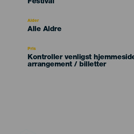
Categoría
Festival
del
evento
Alder
Edad
Alle Aldre
Recomendada
Pris
Kontroller venligst hjemmesid
arrangement / billetter