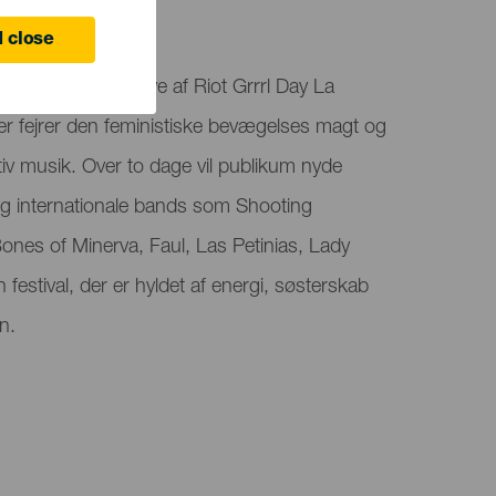
 close
r den første udgave af Riot Grrrl Day La
r fejrer den feministiske bevægelses magt og
tiv musik. Over to dage vil publikum nyde
og internationale bands som Shooting
nes of Minerva, Faul, Las Petinias, Lady
estival, der er hyldet af energi, søsterskab
n.