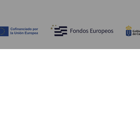
Opdag
P
Bryllupper
Kyst og strand
A
Krydstogter
Kultur
Hv
Gastronomi
Aktiv turisme
Hv
Alle artikler
Se