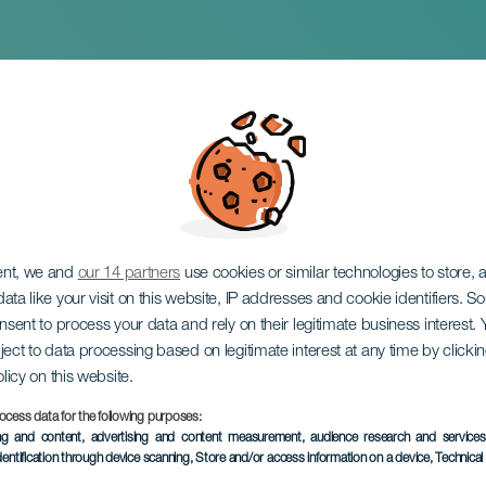
iot Grrrl Day
ent, we and
our 14 partners
use cookies or similar technologies to store,
ata like your visit on this website, IP addresses and cookie identifiers. 
onsent to process your data and rely on their legitimate business interest
ject to data processing based on legitimate interest at any time by click
olicy on this website.
ocess data for the following purposes:
TIDLIGERE EVENTS
ing and content, advertising and content measurement, audience research and service
dentification through device scanning
, Store and/or access information on a device
, Technica