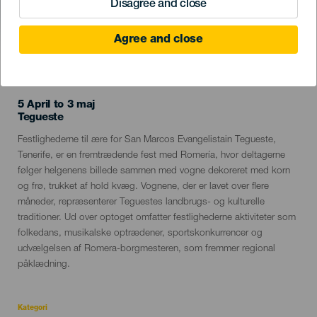
Disagree and close
Agree and close
TIDLIGERE EVENTS
5 April to 3 maj
Localidad
Tegueste
Descripción
Festlighederne til ære for San Marcos Evangelistain Tegueste,
del
Tenerife, er en fremtrædende fest med Romería, hvor deltagerne
evento
følger helgenens billede sammen med vogne dekoreret med korn
og frø, trukket af hold kvæg. Vognene, der er lavet over flere
måneder, repræsenterer Teguestes landbrugs- og kulturelle
traditioner. Ud over optoget omfatter festlighederne aktiviteter som
folkedans, musikalske optrædener, sportskonkurrencer og
udvælgelsen af Romera-borgmesteren, som fremmer regional
påklædning.
Kategori