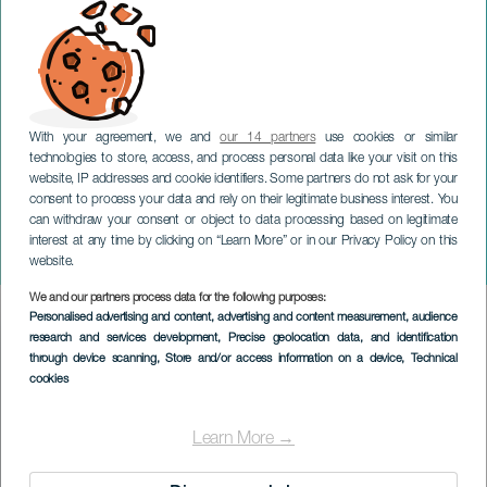
With your agreement, we and
our 14 partners
use cookies or similar
technologies to store, access, and process personal data like your visit on this
website, IP addresses and cookie identifiers. Some partners do not ask for your
consent to process your data and rely on their legitimate business interest. You
TENERIFE
can withdraw your consent or object to data processing based on legitimate
Festligheder til ære for
interest at any time by clicking on “Learn More” or in our Privacy Policy on this
San Marcos
website.
We and our partners process data for the following purposes:
Imagen
Personalised advertising and content, advertising and content measurement, audience
Listado
research and services development
, Precise geolocation data, and identification
through device scanning
, Store and/or access information on a device
, Technical
cookies
Learn More →