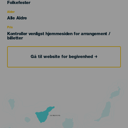
Categoría
Folkefester
del
evento
Alder
Edad
Alle Aldre
Recomendada
Pris
Kontroller venligst hjemmesiden for arrangement /
billetter
Gå til website for begivenhed
TENERIFE