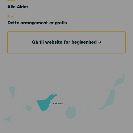
Alder
Edad
Alle Aldre
Recomendada
Pris
Dette arrangement er gratis
Gå til website for begivenhed
TENERIFE