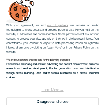
With your agreement, we and
our 14 partners
use cookies or similar
technologies to store, access, and process personal data like your visit on this
website, IP addresses and cookie identifiers. Some partners do not ask for your
consent to process your data and rely on their legitimate business interest. You
can withdraw your consent or object to data processing based on legitimate
TENERIFE
interest at any time by clicking on “Learn More” or in our Privacy Policy on this
Fødselsruten
website.
We and our partners process data for the following purposes:
Imagen
Personalised advertising and content, advertising and content measurement, audience
Listado
research and services development
, Precise geolocation data, and identification
through device scanning
, Store and/or access information on a device
, Technical
cookies
Learn More →
Disagree and close