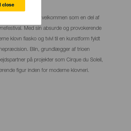
 close
onte byder Fred Blin velkommen som en del af
ovnefestival. Med sin absurde og provokerende
ne klovn fiasko og tvivl til en kunstform fyldt
epræcision. Blin, grundlægger af trioen
dspartner på projekter som Cirque du Soleil,
førende figur inden for moderne klovneri.