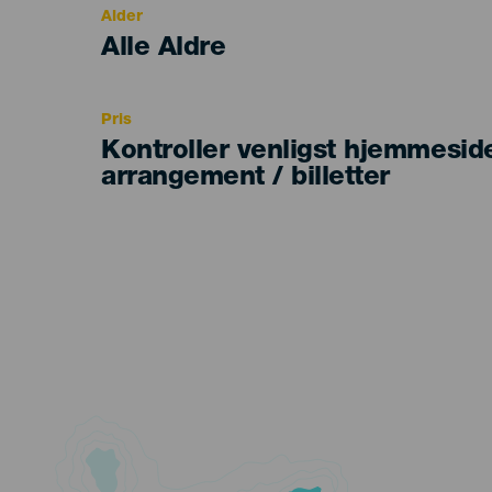
Alder
Edad
Alle Aldre
Recomendada
Pris
Kontroller venligst hjemmesid
arrangement / billetter