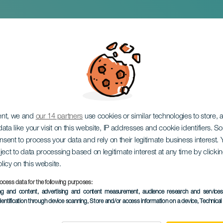
 Har vi altid ret?
ent, we and
our 14 partners
use cookies or similar technologies to store,
ata like your visit on this website, IP addresses and cookie identifiers. 
onsent to process your data and rely on their legitimate business interest
ject to data processing based on legitimate interest at any time by click
olicy on this website.
ocess data for the following purposes:
TIDLIGERE EVENTS
ing and content, advertising and content measurement, audience research and service
dentification through device scanning
, Store and/or access information on a device
, Technica
11 October 2025