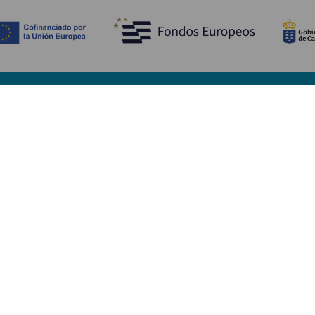
Opdag
P
Bryllupper
Kyst og strand
A
Krydstogter
Kultur
Hv
Gastronomi
Aktiv turisme
Hv
Alle artikler
Se