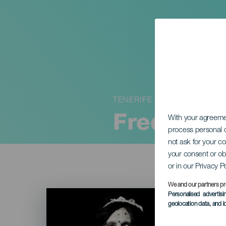
TENERIFE
Fred Blin:
With your agreem
process personal d
not ask for your c
your consent or ob
or in our Privacy P
We and our partners pr
Imagen
Personalised advertis
Listado
geolocation data, and i