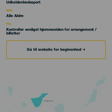
Categoría
Udholdenhedssport
del
evento
Alder
Edad
Alle Aldre
Recomendada
Pris
Kontroller venligst hjemmesiden for arrangement /
billetter
Gå til website for begivenhed
TENERIFE