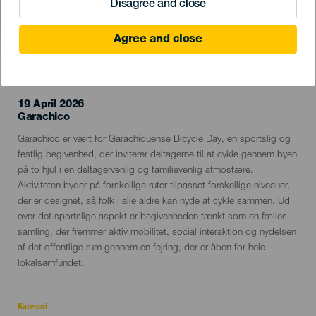
Disagree and close
Agree and close
TIDLIGERE EVENTS
19 April 2026
Localidad
Garachico
Descripción
Garachico er vært for Garachiquense Bicycle Day, en sportslig og
del
festlig begivenhed, der inviterer deltagerne til at cykle gennem byen
evento
på to hjul i en deltagervenlig og familievenlig atmosfære.
Aktiviteten byder på forskellige ruter tilpasset forskellige niveauer,
der er designet, så folk i alle aldre kan nyde at cykle sammen. Ud
over det sportslige aspekt er begivenheden tænkt som en fælles
samling, der fremmer aktiv mobilitet, social interaktion og nydelsen
af det offentlige rum gennem en fejring, der er åben for hele
lokalsamfundet.
Kategori