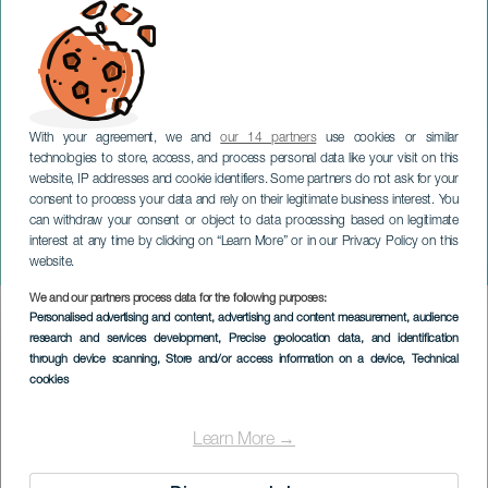
With your agreement, we and
our 14 partners
use cookies or similar
technologies to store, access, and process personal data like your visit on this
website, IP addresses and cookie identifiers. Some partners do not ask for your
consent to process your data and rely on their legitimate business interest. You
can withdraw your consent or object to data processing based on legitimate
TENERIFE
interest at any time by clicking on “Learn More” or in our Privacy Policy on this
Garachiquense Cykeldag
website.
We and our partners process data for the following purposes:
Imagen
Personalised advertising and content, advertising and content measurement, audience
Listado
research and services development
, Precise geolocation data, and identification
through device scanning
, Store and/or access information on a device
, Technical
cookies
Learn More →