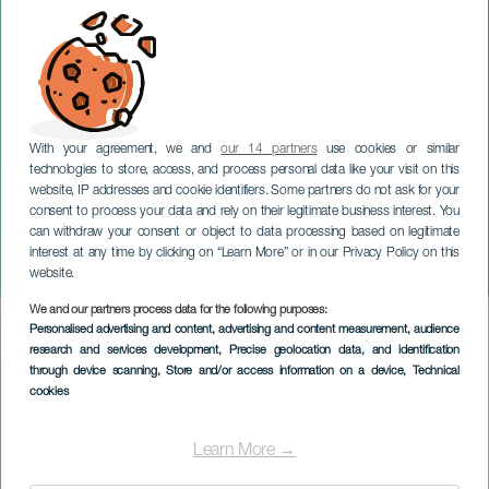
With your agreement, we and
our 14 partners
use cookies or similar
technologies to store, access, and process personal data like your visit on this
TENERIFE
website, IP addresses and cookie identifiers. Some partners do not ask for your
consent to process your data and rely on their legitimate business interest. You
Indgang til Parranda de los
can withdraw your consent or object to data processing based on legitimate
Corazones, dans, parade
interest at any time by clicking on “Learn More” or in our Privacy Policy on this
og afbrænding af Haragán.
website.
We and our partners process data for the following purposes:
Imagen
Personalised advertising and content, advertising and content measurement, audience
Listado
research and services development
, Precise geolocation data, and identification
through device scanning
, Store and/or access information on a device
, Technical
cookies
Learn More →