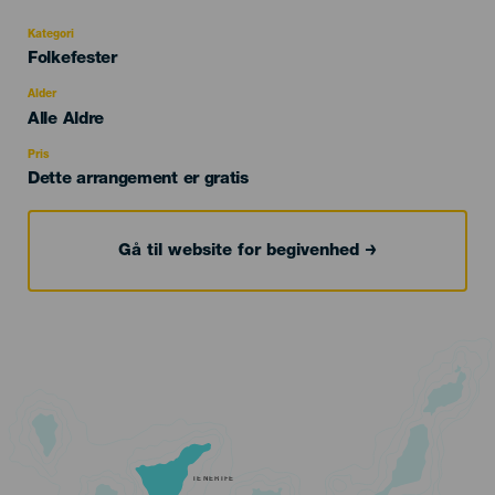
Kategori
Categoría
Folkefester
del
evento
Alder
Edad
Alle Aldre
Recomendada
Pris
Dette arrangement er gratis
Gå til website for begivenhed
TENERIFE