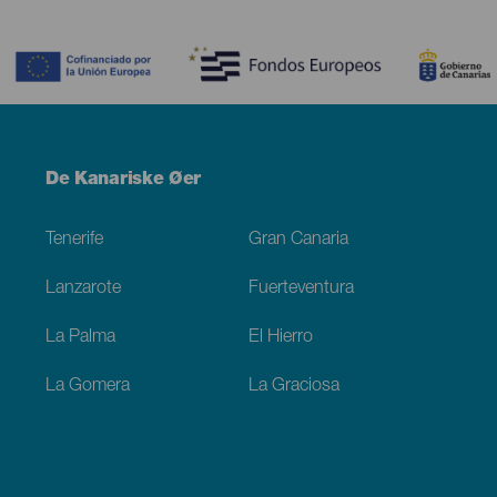
Contenido
Menú
De Kanariske Øer
Footer
Tenerife
Gran Canaria
Lanzarote
Fuerteventura
La Palma
El Hierro
La Gomera
La Graciosa