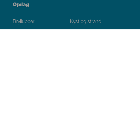
Opdag
Bryllupper
Kyst og strand
Krydstogter
Kultur
Gastronomi
Aktiv turisme
Alle artikler
Praktiske oplysninger
Agenda
Klima
Hvordan kommer man dertil
Hvor kan man spise