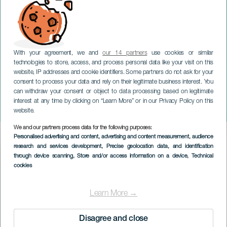
With your agreement, we and
our 14 partners
use cookies or similar
technologies to store, access, and process personal data like your visit on this
website, IP addresses and cookie identifiers. Some partners do not ask for your
consent to process your data and rely on their legitimate business interest. You
TENERIFE
can withdraw your consent or object to data processing based on legitimate
Joaquín Sabina: Contra
interest at any time by clicking on “Learn More” or in our Privacy Policy on this
todo Pronóstico
website.
We and our partners process data for the following purposes:
Imagen
Personalised advertising and content, advertising and content measurement, audience
Listado
research and services development
, Precise geolocation data, and identification
through device scanning
, Store and/or access information on a device
, Technical
cookies
Learn More →
Disagree and close