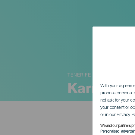
TENERIFE
Karnevál:
With your agreem
process personal d
not ask for your c
your consent or ob
or in our Privacy P
We and our partners pr
Personalised advertis