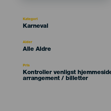
Kategori
Categoría
Karneval
del
evento
Alder
Edad
Alle Aldre
Recomendada
Pris
Kontroller venligst hjemmesid
arrangement / billetter