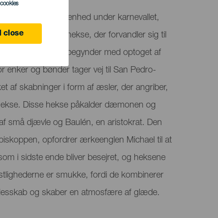
l cookies
n traditionel begivenhed under karnevallet,
 close
et af legender om hekse, der forvandler sig til
rgelser. Fejringen begynder med optoget af
r enker og bønder tager vej til San Pedro-
et af skabninger i form af æsler, der angriber,
 hekse. Disse hekse påkalder dæmonen og
 af små djævle og Baulén, en aristokrat. Den
af biskoppen, opfordrer ærkeenglen Michael til at
i sidste ende bliver besejret, og heksene
estlighederne er smukke, fordi de kombinerer
 fællesskab og skaber en atmosfære af glæde.