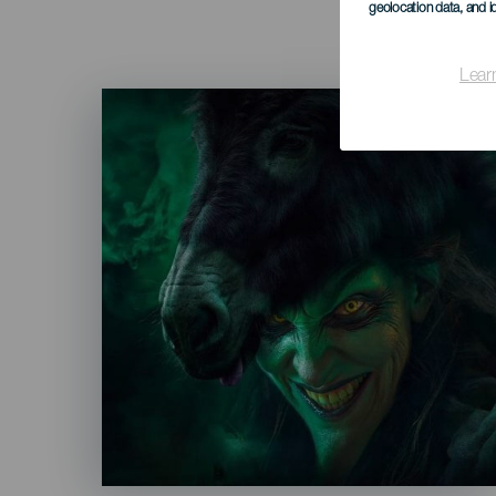
geolocation data, and i
Lear
Imagen
Listado