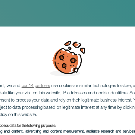
 Las Burras de Güím
ent, we and
our 14 partners
use cookies or similar technologies to store,
ata like your visit on this website, IP addresses and cookie identifiers. 
onsent to process your data and rely on their legitimate business interest
ject to data processing based on legitimate interest at any time by click
olicy on this website.
February 2027
ocess data for the following purposes:
Localidad
Güímar
ing and content, advertising and content measurement, audience research and service