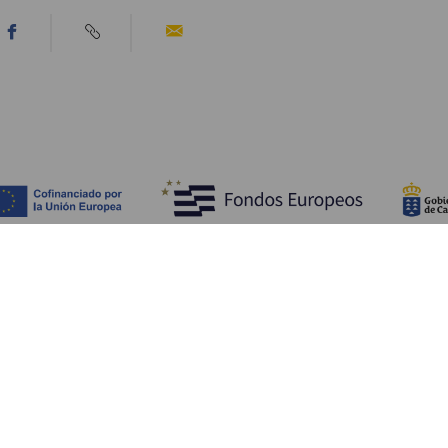
Opdag
P
Bryllupper
Kyst og strand
A