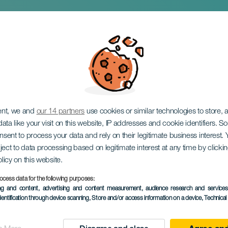
orårsfestival
ent, we and
our 14 partners
use cookies or similar technologies to store,
ata like your visit on this website, IP addresses and cookie identifiers. 
onsent to process your data and rely on their legitimate business interest
ject to data processing based on legitimate interest at any time by click
olicy on this website.
ocess data for the following purposes:
ing and content, advertising and content measurement, audience research and service
TIDLIGERE EVENTS
dentification through device scanning
, Store and/or access information on a device
, Technica
15 February 2026