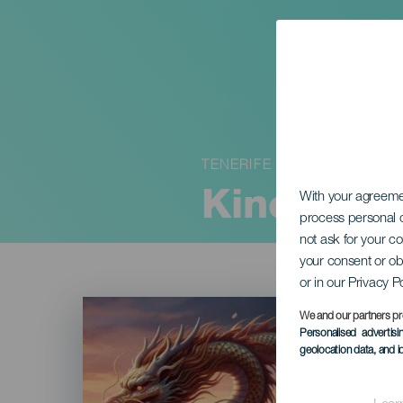
TENERIFE
Kinesisk f
With your agreem
process personal d
not ask for your c
your consent or ob
or in our Privacy P
Imagen
Listado
We and our partners pr
Personalised advertis
geolocation data, and i