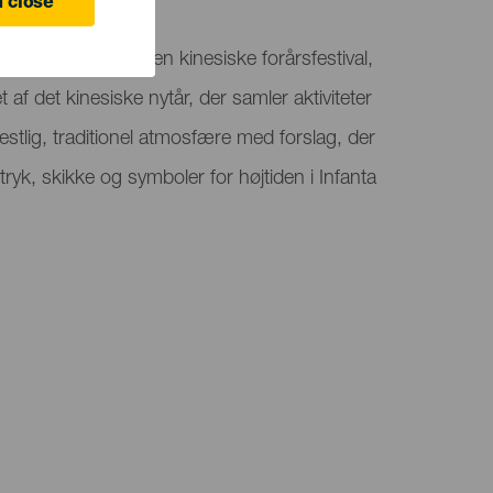
 close
 en udgave af den kinesiske forårsfestival,
et af det kinesiske nytår, der samler aktiviteter
festlig, traditionel atmosfære med forslag, der
ryk, skikke og symboler for højtiden i Infanta