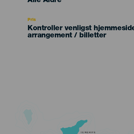
Edad
Alle Aldre
Recomendada
Pris
Kontroller venligst hjemmesid
arrangement / billetter
TENERIFE