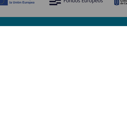
Opdag
P
Bryllupper
Kyst og strand
A
Krydstogter
Kultur
Hv
Gastronomi
Aktiv turisme
Hv
Alle artikler
Se