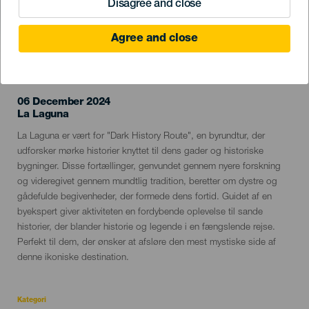
Disagree and close
Agree and close
TIDLIGERE EVENTS
06 December 2024
Localidad
La Laguna
Descripción
La Laguna er vært for "Dark History Route", en byrundtur, der
del
udforsker mørke historier knyttet til dens gader og historiske
evento
bygninger. Disse fortællinger, genvundet gennem nyere forskning
og videregivet gennem mundtlig tradition, beretter om dystre og
gådefulde begivenheder, der formede dens fortid. Guidet af en
byekspert giver aktiviteten en fordybende oplevelse til sande
historier, der blander historie og legende i en fængslende rejse.
Perfekt til dem, der ønsker at afsløre den mest mystiske side af
denne ikoniske destination.
Kategori