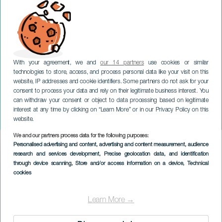
With your agreement, we and
our 14 partners
use cookies or similar
technologies to store, access, and process personal data like your visit on this
website, IP addresses and cookie identifiers. Some partners do not ask for your
consent to process your data and rely on their legitimate business interest. You
TENERIFE
can withdraw your consent or object to data processing based on legitimate
La Laguna Dark History
interest at any time by clicking on “Learn More” or in our Privacy Policy on this
Route
website.
We and our partners process data for the following purposes:
Imagen
Personalised advertising and content, advertising and content measurement, audience
Listado
research and services development
, Precise geolocation data, and identification
through device scanning
, Store and/or access information on a device
, Technical
cookies
Learn More →