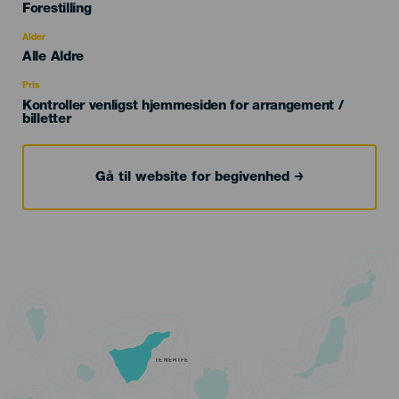
Categoría
Forestilling
del
evento
Alder
Edad
Alle Aldre
Recomendada
Pris
Kontroller venligst hjemmesiden for arrangement /
billetter
Gå til website for begivenhed
TENERIFE