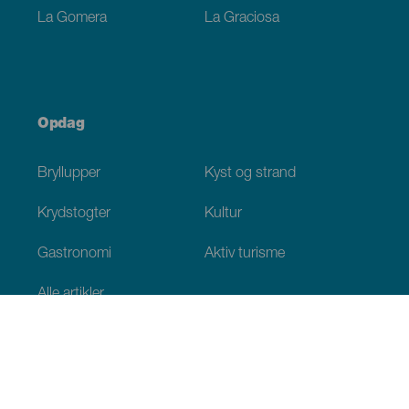
La Gomera
La Graciosa
Opdag
Bryllupper
Kyst og strand
Krydstogter
Kultur
Gastronomi
Aktiv turisme
Alle artikler
Praktiske oplysninger