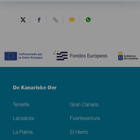
Contenido
Menú
De Kanariske Øer
Footer
Tenerife
Gran Canaria
Lanzarote
Fuerteventura
La Palma
El Hierro