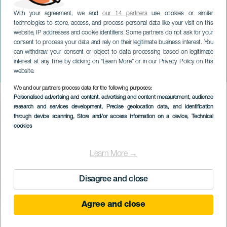
With your agreement, we and
our 14 partners
use cookies or similar
technologies to store, access, and process personal data like your visit on this
website, IP addresses and cookie identifiers. Some partners do not ask for your
consent to process your data and rely on their legitimate business interest. You
TENERIFE
can withdraw your consent or object to data processing based on legitimate
Puerto de la Cruz
interest at any time by clicking on “Learn More” or in our Privacy Policy on this
karneválja
website.
We and our partners process data for the following purposes:
Imagen
Personalised advertising and content, advertising and content measurement, audience
Listado
research and services development
, Precise geolocation data, and identification
through device scanning
, Store and/or access information on a device
, Technical
cookies
Learn More →
Disagree and close
Agree and close
February 2027
Localidad
Puerto de la Cruz