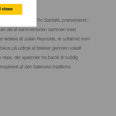
ife
 close
zosopranen Silvia Tro Santafé, præsenteret i
om en del af kammerserien sammen med
r ledelse af Julian Reynolds, er udtænkt som
fokus på udtryk af følelser gennem vokalt
n rejse, der spænder fra barok til nutidig
pireret af den italienske traditions