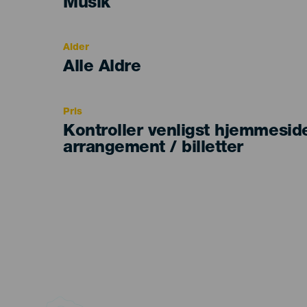
Categoría
Musik
del
evento
Alder
Edad
Alle Aldre
Recomendada
Pris
Kontroller venligst hjemmesid
arrangement / billetter