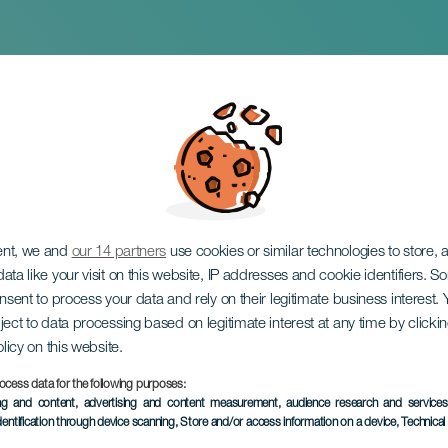
 Santafé i koncert
ent, we and
our 14 partners
use cookies or similar technologies to store,
ata like your visit on this website, IP addresses and cookie identifiers. 
onsent to process your data and rely on their legitimate business interest
ject to data processing based on legitimate interest at any time by click
olicy on this website.
ocess data for the following purposes:
TIDLIGERE EVENTS
ing and content, advertising and content measurement, audience research and service
dentification through device scanning
, Store and/or access information on a device
, Technica