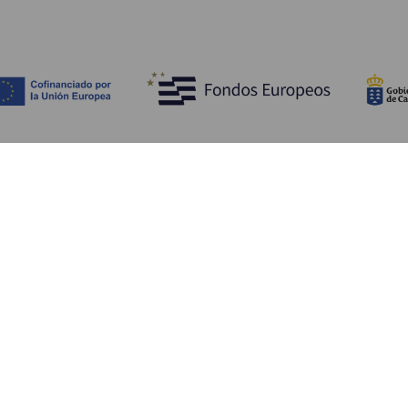
Opdag
P
Bryllupper
Kyst og strand
A
Krydstogter
Kultur
Hv
Gastronomi
Aktiv turisme
Hv
Alle artikler
Se