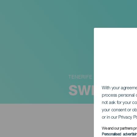
TENERIFE
SWR Stutt
With your agreem
process personal d
not ask for your c
your consent or ob
or in our Privacy P
We and our partners pr
Personalised advertis