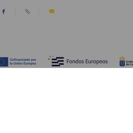
Opdag
P
Bryllupper
Kyst og strand
A