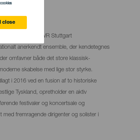
l cookies
ife
 close
er velkommen til SWR Stuttgart
nationalt anerkendt ensemble, der kendetegnes
, der omfavner både det store klassisk-
moderne skabelse med lige stor styrke.
agt i 2016 ved en fusion af to historiske
estlige Tyskland, opretholder en aktiv
førende festivaler og koncertsale og
med fremragende dirigenter og solister i