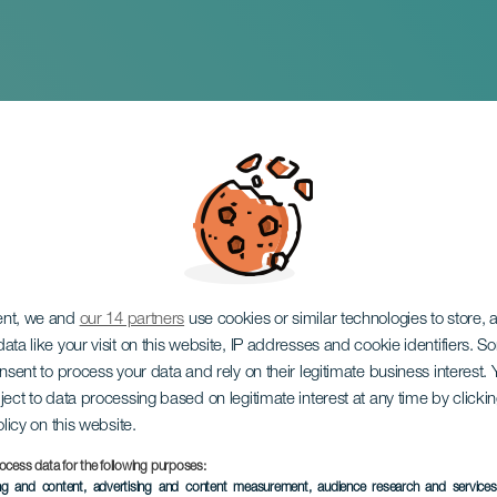
gart Symfoniorkest
ent, we and
our 14 partners
use cookies or similar technologies to store,
ata like your visit on this website, IP addresses and cookie identifiers. 
onsent to process your data and rely on their legitimate business interest
ject to data processing based on legitimate interest at any time by click
olicy on this website.
ocess data for the following purposes:
TIDLIGERE EVENTS
ing and content, advertising and content measurement, audience research and service