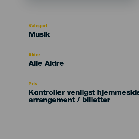
Kategori
Categoría
Musik
del
evento
Alder
Edad
Alle Aldre
Recomendada
Pris
Kontroller venligst hjemmesid
arrangement / billetter