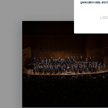
geolocation data, and i
Lear
Imagen
Listado