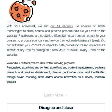
With your agreement, we and
our 14 partners
use cookies or similar
technologies to store, access, and process personal data like your visit on this
website, IP addresses and cookie identifiers. Some partners do not ask for your
consent to process your data and rely on their legitimate business interest. You
can withdraw your consent or object to data processing based on legitimate
TENERIFE
interest at any time by clicking on “Learn More” or in our Privacy Policy on this
Vild Trio i koncert
website.
We and our partners process data for the following purposes:
Imagen
Personalised advertising and content, advertising and content measurement, audience
Listado
research and services development
, Precise geolocation data, and identification
through device scanning
, Store and/or access information on a device
, Technical
cookies
Learn More →
Disagree and close