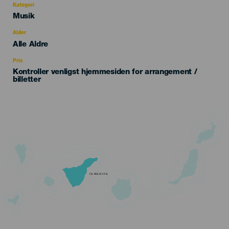
Kategori
Categoría
Musik
del
evento
Alder
Edad
Alle Aldre
Recomendada
Pris
Kontroller venligst hjemmesiden for arrangement /
billetter
TENERIFE