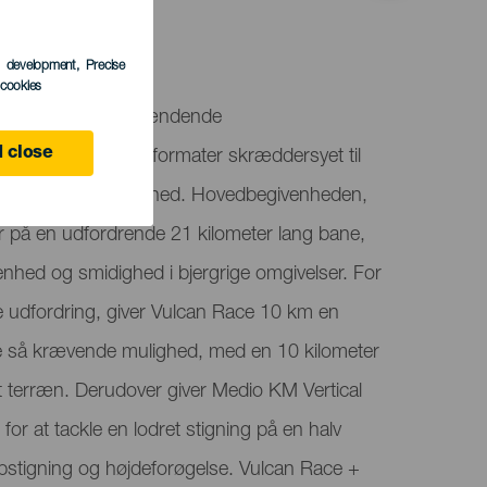
s development
, Precise
l cookies
 Tenerife, er en spændende
 close
ilbyder forskellige formater skræddersyet til
iveauer og udholdenhed. Hovedbegivenheden,
 på en udfordrende 21 kilometer lang bane,
enhed og smidighed i bjergrige omgivelser. For
e udfordring, giver Vulcan Race 10 km en
ge så krævende mulighed, med en 10 kilometer
terræn. Derudover giver Medio KM Vertical
or at tackle en lodret stigning på en halv
pstigning og højdeforøgelse. Vulcan Race +