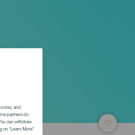
 access, and
Some partners do
. You can withdraw
ing on “Learn More”