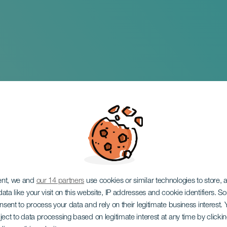
ace
ent, we and
our 14 partners
use cookies or similar technologies to store,
ata like your visit on this website, IP addresses and cookie identifiers. 
onsent to process your data and rely on their legitimate business interest
ject to data processing based on legitimate interest at any time by click