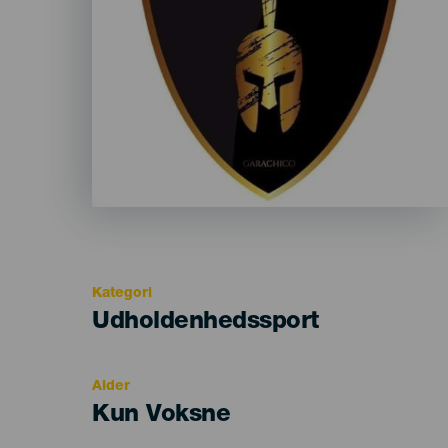
Kategori
Categoría
Udholdenhedssport
del
evento
Alder
Edad
Kun Voksne
Recomendada