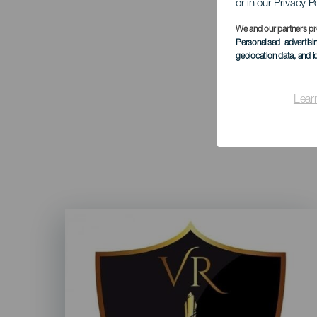
or in our Privacy P
We and our partners pr
Personalised advertis
geolocation data, and i
Lear
Imagen
Listado