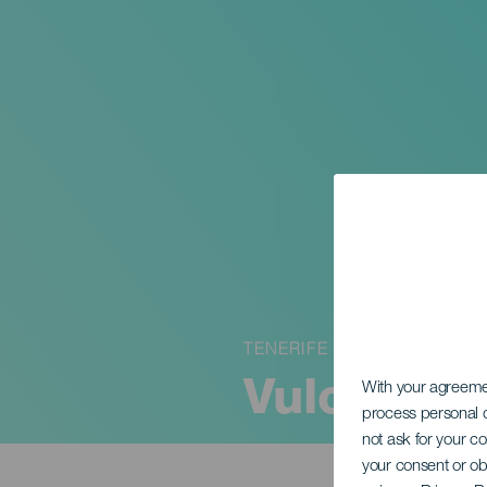
TENERIFE
Vulcan R
With your agreem
process personal d
not ask for your c
your consent or ob